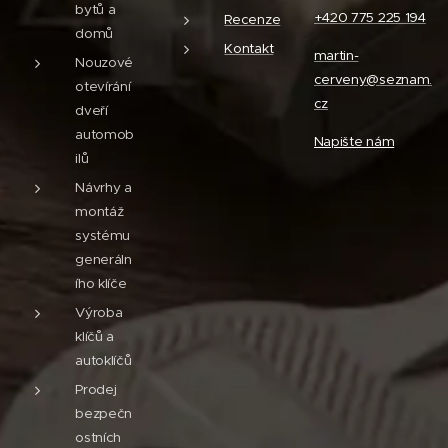
bytů a
+420 775 225 194
Recenze
domů
Kontakt
martin-
Nouzové
cerveny@seznam.
otevírání
cz
dveří
automob
Napište nám
ilů
Návrhy a
montáž
systému
generáln
ího klíče
Výroba
klíčů a
autoklíčů
Prodej
bezpečn
ostních