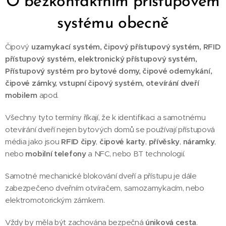
O bezkontaktním přístupovém
systému obecně
Čipový
uzamykací systém,
čipový přístupový systém,
RFID
přístupový systém, elektronický přístupový systém,
Přístupový systém pro bytové domy,
čipové odemykání,
čipové zámky,
vstupní čipový systém, otevírání dveří
mobilem
apod.
Všechny tyto termíny říkají, že k identifikaci a samotnému
otevírání dveří nejen bytových domů se používají přístupová
média jako jsou
RFID čipy
,
čipové karty
,
přívěsky
,
náramky
,
nebo
mobilní telefony
a NFC, nebo BT technologií.
Samotné mechanické blokování dveří a přístupu je dále
zabezpečeno dveřním otvíračem, samozamykacím, nebo
elektromotorickým zámkem.
Vždy by měla být zachována bezpečná
úniková cesta
.