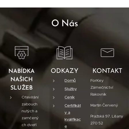
O Nás
ODKAZY
KONTAKT
NABÍDKA
NAŠICH
Domů
ForKey
Zámečnictví
SLUŽEB
Služby
Rakovník
Otevírání
Ceník
zabouch
Martin Červený
Certifikát
nutých a
y a
Pražská 97, Lišany
zamčený
kvalifikac
270 52
ch dveří
e