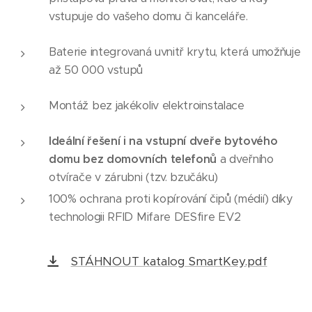
vstupuje do vašeho domu či kanceláře.
Baterie integrovaná uvnitř krytu, která umožňuje
až 50 000 vstupů
Montáž bez jakékoliv elektroinstalace
Ideální řešení i na vstupní dveře bytového
domu bez domovních telefonů
a dveřního
otvírače v zárubni (tzv. bzučáku)
100% ochrana proti kopírování čipů (médií) díky
technologii RFID Mifare DESfire EV2
STÁHNOUT katalog SmartKey.pdf