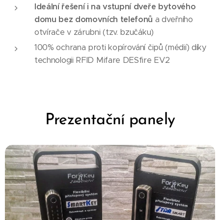
Ideální řešení i na vstupní dveře bytového
domu bez domovních telefonů
a dveřního
otvírače v zárubni (tzv. bzučáku)
100% ochrana proti kopírování čipů (médií) díky
technologii RFID Mifare DESfire EV2
Prezentační panely