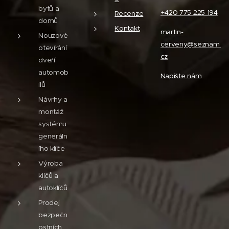
bytů a
+420 775 225 194
Recenze
domů
Kontakt
martin-
Nouzové
cerveny@seznam.
otevírání
cz
dveří
automob
Napište nám
ilů
Návrhy a
montáž
systému
generáln
ího klíče
Výroba
klíčů a
autoklíčů
Prodej
bezpečn
ostních