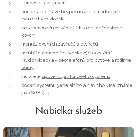
opravy a servis dveří
dodání a montáže bezpečnostních a odolných
cylindrichých vložek
instalace dveřních zámků, klik a bezpečnostního
kování
montáž dveřních zavíračů a otvíračů
montáže
domovních zvonkových systémů
(audio/video) a videotelefonů pro bytové a
rodinné
domy
instalace
čipového přístupového systému
dodání
systému generálního a hlavního klíče
(známé
jako SGHK) aj.
Nabídka služeb