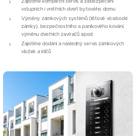
Zajistíme kompletní servis a zabezpečení
vstupních i vnitřních dveří bytového domu
Výměny zámkových systémů (lištové vícebodé
zámky), bezpečnostního a panikového kování,
výměnu dveřních zavíračů apod.
Zajistíme dodání a následný servis zámkových
vložek a klíčů