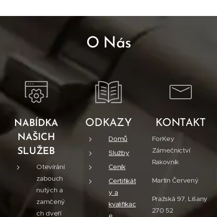
O Nás
ODKAZY
KONTAKT
NABÍDKA
NAŠICH
Domů
ForKey
Zámečnictví
SLUŽEB
Služby
Rakovník
Otevírání
Ceník
zabouch
Martin Červený
Certifikát
nutých a
y a
Pražská 97, Lišany
zamčený
kvalifikac
270 52
ch dveří
e