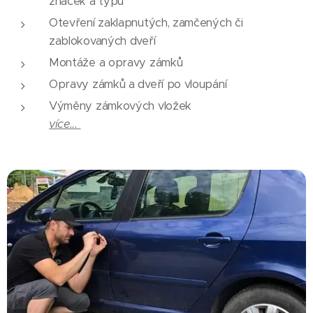
značek a typů
Otevření zaklapnutých, zamčených či
zablokovaných dveří
Montáže a opravy zámků
Opravy zámků a dveří po vloupání
Výměny zámkových vložek
více...