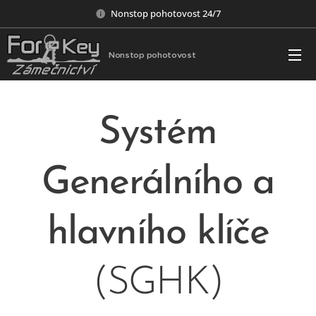
Nonstop pohotovost 24/7
Nonstop pohotovost
Systém
Generálního a
hlavního klíče
(SGHK)