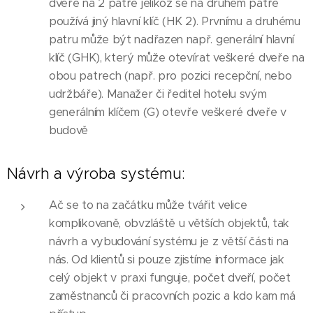
dveře na 2 patře jelikož se na druhém patře
používá jiný hlavní klíč (HK 2). Prvnímu a druhému
patru může být nadřazen např. generální hlavní
klíč (GHK), který může otevírat veškeré dveře na
obou patrech (např. pro pozici recepční, nebo
udržbáře). Manažer či ředitel hotelu svým
generálním klíčem (G) otevře veškeré dveře v
budově
Návrh a výroba systému:
Ač se to na začátku může tvářit velice
komplikovaně, obvzláště u větších objektů, tak
návrh a vybudování systému je z větší části na
nás. Od klientů si pouze zjistíme informace jak
celý objekt v praxi funguje, počet dveří, počet
zaměstnanců či pracovních pozic a kdo kam má