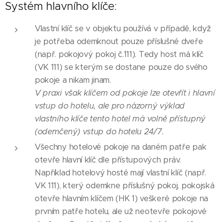
Systém hlavního klíče:
Vlastní klíč se v objektu používá v případě, když
je potřeba odemknout pouze příslušné dveře
(např. pokojový pokoj č.111). Tedy host má klíč
(VK 111) se kterým se dostane pouze do svého
pokoje a nikam jinam.
V praxi však klíčem od pokoje lze otevřít i hlavní
vstup do hotelu, ale pro názorný výklad
vlastního klíče tento hotel má volně přístupný
(odemčený) vstup do hotelu 24/7.
Všechny hotelové pokoje na daném patře pak
otevře hlavní klíč dle přístupových práv.
Například hotelový hosté mají vlastní klíč (např.
VK 111), který odemkne příslušný pokoj, pokojská
otevře hlavním klíčem (HK 1) veškeré pokoje na
prvním patře hotelu, ale už neotevře pokojové