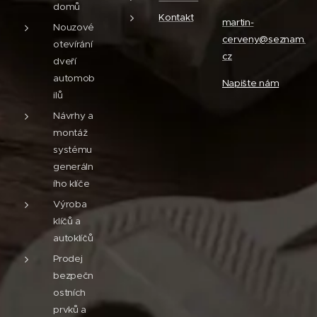
domů
Kontakt
martin-
Nouzové
cerveny@seznam.
otevírání
cz
dveří
automob
Napište nám
ilů
Návrhy a
montáž
systému
generáln
ího klíče
Výroba
klíčů a
autoklíčů
Prodej
bezpečn
ostních
prvků a