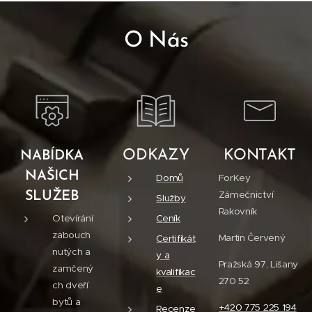
O Nás
ODKAZY
KONTAKT
NABÍDKA
NAŠICH
Domů
ForKey
Zámečnictví
SLUŽEB
Služby
Rakovník
Otevírání
Ceník
zabouch
Martin Červený
Certifikát
nutých a
y a
Pražská 97, Lišany
zamčený
kvalifikac
270 52
ch dveří
e
bytů a
+420 775 225 194
Recenze