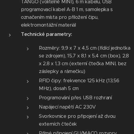
TANGO (volitelně MINI), 6 m kabelu, USB
programovací kabel A-B 1 m, samolepka s
označením místa pro přiložení čipu,
elektromontážní materiál
Technické parametry:
Rozměry: 9,9 x 7 x 4,5 cm (řídící jednotka
se zdrojem), 15,7 x 8,1 x 5,4 cm (box), 2,8
x 2,8 x 1,3 cm (externí čtečka MINI, bez
záslepky a rámečku)
RFID čipy: frekvence 125 kHz (13,56
MHz), dosah 5 cm
Programování přes USB rozhraní
Napájecí napětí AC 230V
Svorkovnice pro připojení až dvou
externích čteček
Přímé připojení GU/MACO rozvory