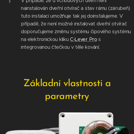
V případě, že u vchodových dveří není
nainstalován dveřní otvírač a stav rámu (zárubeň)
tuto instalaci umožňuje tak jej doinstalujeme. V
případě, že není možné instalovat dveřní otvírač
doporučujeme změnu systému čipového systému
na elektronickou kliku
C-Lever Pro
s
integrovanou čtečkou v těle kování.
Základní vlastnosti a
parametry