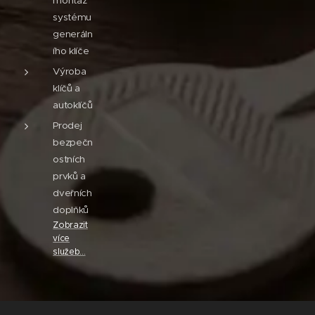
montáž
systému
generáln
ího klíče
Výroba
klíčů a
autoklíčů
Prodej
bezpečn
ostních
prvků a
dveřních
doplňků
Zobrazit
více
služeb...