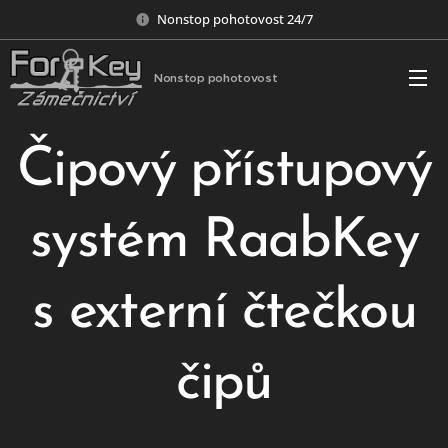
Nonstop pohotovost 24/7
Nonstop pohotovost
Čipový přístupový
systém RaabKey
s externí čtečkou
čipů