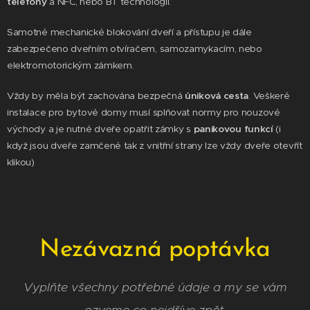
telefony
a NFC, nebo BT technologií.
Samotné mechanické blokování dveří a přístupu je dále
zabezpečeno dveřním otvíračem, samozamykacím, nebo
elektromotorickým zámkem.
Vždy by měla být zachována bezpečná
úniková cesta
. Veškeré
instalace pro bytové domy musí splňovat normy pro nouzové
východy a je nutné dveře opatřit zámky s
panikovou funkcí
(i
když jsou dveře zamčené tak z vnitřní strany lze vždy dveře otevřít
klikou)
Nezávazná poptávka
Vyplňte všechny potřebné údaje a my se vám
ozveme co nejdříve zpět.