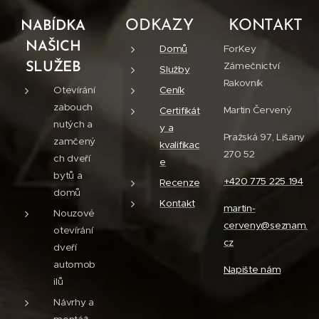
ODKAZY
KONTAKT
NABÍDKA
NAŠICH
Domů
ForKey
Zámečnictví
SLUŽEB
Služby
Rakovník
Otevírání
Ceník
zabouch
Martin Červený
Certifikát
nutých a
y a
Pražská 97, Lišany
zamčený
kvalifikac
270 52
ch dveří
e
bytů a
+420 775 225 194
Recenze
domů
Kontakt
martin-
Nouzové
cerveny@seznam.
otevírání
cz
dveří
automob
Napište nám
ilů
Návrhy a