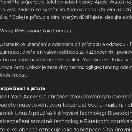
řeměňte svůj chytrý telefon nebo hodinky Apple Watch na svůj
ro vaše zařízení se systémem Android nebo iOS vám umožn
álku.* Sdílejte přístup s lidmi, kterým důvěřujete, sledujte akti
Nutný WiFi bridge Yale Connect.
utomatické uzamčení a odemčení při příchodu a odchodu - 
zamknout dveře při vašem odchodu za každodenními povinnos
ebo po době nastavené přes aplikaci Yale Access. Když se v
unkce Auto-Unlock je zase díky technologii geofencing odemk
ěkde hledat.
ezpečnost a jistota
čet Yale Access je chráněn dvouúrovňovým ověření
udete muset ověřit svou totožnost buď e-mailem, neb
ámek Linus® používá k šifrování technologii Bluetoo
abezpečení samotné technologie Bluetooth používáme
teré se obecně označuje jako zabezpečení na úrovni b