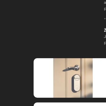
a
p
*
Ž
J
p