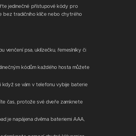
řte jedinečné přístupové kódy pro
e bez tradičního klíče nebo chytrého
 venčení psa, uklízečku, řemeslníky či
 jedinečným kódům každého hosta můžete
i když se vám v telefonu vybije baterie
íte čas, protože své dveře zamknete
pad je napájena dvěma bateriemi AAA,