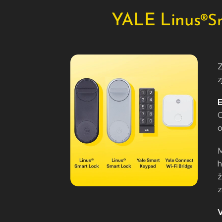
YALE Linus
®
S
Z
z
E
C
o
M
h
ž
z