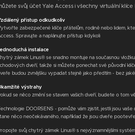
ůžete svůj účet Yale Access i všechny virtuální klíce 
zdálený přistup odkudkoliv
ytvořte zabezpečené klíče přátelům, rodině nebo lidem, kter
ccess. Spravujte a naplánujte přístup kdykoli
ednoduchá instalace
hytrý zámek Linus® se snadno montuje na současnou vložku z
chodových dveří, takže si můžete ponechat své původní klíč
veře budou zvnějšku vypadat stejně jako předtím - bez jakéh
kamžité výstrahy
okud se něco změní se stavem vašich dveří, budete o tom vě
echnologie DOORSENS - pomůže vám zjistit, jestli jsou vaš
tane něco neočekávaného, například že jsou dveře pootevřen
ropojte svůj chytrý zámek Linus® s nejvýznamnějšími systé