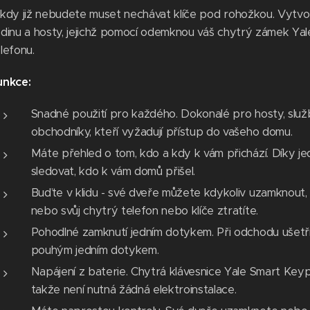
ikdy již nebudete muset nechávat klíče pod rohožkou. Vytvo
dinu a hosty, jejichž pomocí odemknou váš chytrý zámek Yal
lefonu.
unkce:
Snadné použití pro každého. Dokonalé pro hosty, službu
obchodníky, kteří vyžadují přístup do vašeho domu.
Máte přehled o tom, kdo a kdy k vám přichází. Díky
sledovat, kdo k vám domů přišel.
Buďte v klidu - své dveře můžete kdykoliv uzamknout, 
nebo svůj chytrý telefon nebo klíče ztratíte.
Pohodlné zamknutí jedním dotykem. Při odchodu ušetř
pouhým jedním dotykem.
Napájení z baterie. Chytrá klávesnice Yale Smart Key
takže není nutná žádná elektroinstalace.