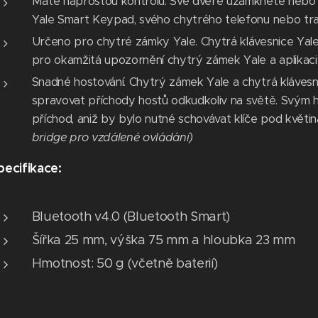
Máte naprostou kontrolu. Své dveře uzamknete nebo
Yale Smart Keypad, svého chytrého telefonu nebo tradi
Určeno pro chytré zámky Yale. Chytrá klávesnice Yal
pro okamžitá upozornění chytrý zámek Yale a aplikaci
Snadné hostování. Chytrý zámek Yale a chytrá kláves
spravovat příchody hostů odkudkoliv na světě. Svým 
příchod, aniž by bylo nutné schovávat klíče pod květi
bridge pro vzdálené ovládání)
pecifikace:
Bluetooth v4.0 (Bluetooth Smart)
Šířka 25 mm, výška 75 mm a hloubka 23 mm
Hmotnost: 50 g (včetně baterií)