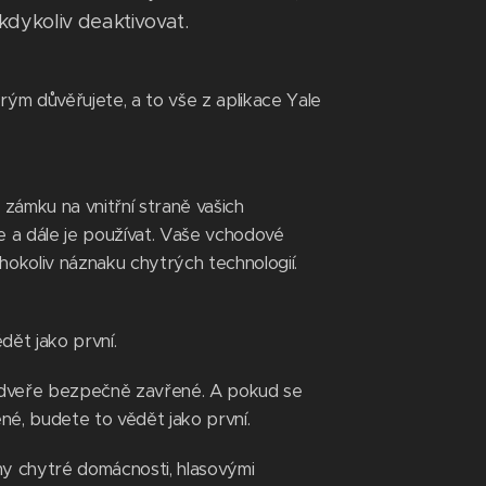
kdykoliv deaktivovat.
ým důvěřujete, a to vše z aplikace Yale
ámku na vnitřní straně vašich
e a dále je používat. Vaše vchodové
okoliv náznaku chytrých technologií.
dět jako první.
e dveře bezpečně zavřené. A pokud se
é, budete to vědět jako první.
my chytré domácnosti, hlasovými