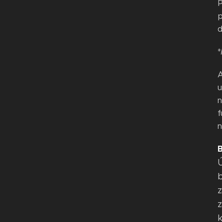
P
p
d
*
A
u
n
f
n
B
Ú
b
z
z
k