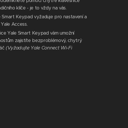
 odemknete pomocí chytré klávesnice
čního klíče - je to vždy na vás.
e Smart Keypad vyžaduje pro nastavení a
 Yale Access.
nice Yale Smart Keypad vám umožní
hostům zajistíte bezproblémový, chytrý
náč
(Vyžadujte Yale Connect Wi-Fi