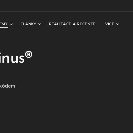
TÉMY
ČLÁNKY
REALIZACE A RECENZE
VÍCE
inus®
 kódem