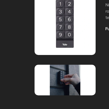
N
ro
te
F