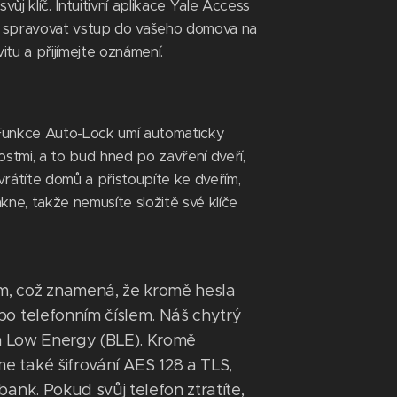
 klíč. Intuitivní aplikace Yale Access
í spravovat vstup do vašeho domova na
vitu a přijímejte oznámení.
Funkce Auto-Lock umí automaticky
tmi, a to buď hned po zavření dveří,
rátíte domů a přistoupíte ke dveřím,
ne, takže nemusíte složitě své klíče
m, což znamená, že kromě hesla
o telefonním číslem. Náš chytrý
th Low Energy (BLE). Kromě
 také šifrování AES 128 a TLS,
ank. Pokud svůj telefon ztratíte,