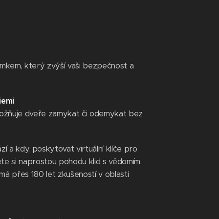
mkem, který zvýší vaši bezpečnost a
iemi
možňuje dveře zamykat či odemykat bez
í a kdy, poskytovat virtuální klíče pro
ete si naprostou pohodu klid s vědomím,
má přes 180 let zkušeností v oblasti