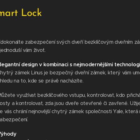
mart Lock
dokonalte zabezpečení svých dveří bezklíčovým dveřním zá
jednoduší vám život.
legantní design v kombinaci s nejmodernějšími technolog
hytrý zámek Linus je bezpečný dveřní zámek, který vám u
hledu na to, kde se právě nacházíte.
ůžete využívat bezklíčového vstupu, kontrolovat, kdo přicház
osty a kontrolovat, zda jsou dveře otevřené či zavřené. Užij
e vás chrání nejnovější chytrý zámek společnosti Yale, která 
abezpečení.
Výhody