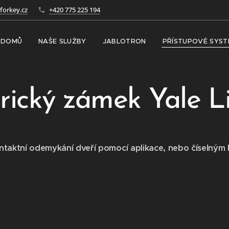
forkey.cz
+420 775 225 194
DOMŮ
NAŠE SLUŽBY
JABLOTRON
PŘÍSTUPOVÉ SYS
rický zámek
Yale L
ntaktní odemykání dveří pomocí aplikace, nebo číselným